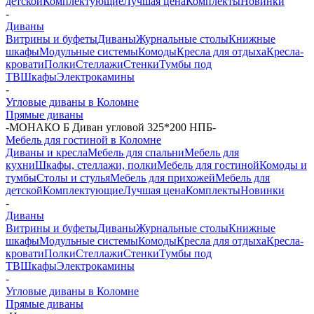
детской
Комплектующие
Лучшая цена
Комплекты
Новинки
-
Диваны
Витрины и буфеты
Диваны
Журнальные столы
Книжные
шкафы
Модульные системы
Комоды
Кресла для отдыха
Кресла-
кровати
Полки
Стеллажи
Стенки
Тумбы под
ТВ
Шкафы
Электрокамины
-
Угловые диваны в Коломне
Прямые диваны
-
МОНАКО Б Диван угловой 325*200 НПБ
-
Мебель для гостиной в Коломне
Диваны и кресла
Мебель для спальни
Мебель для
кухни
Шкафы, стеллажи, полки
Мебель для гостиной
Комоды и
тумбы
Столы и стулья
Мебель для прихожей
Мебель для
детской
Комплектующие
Лучшая цена
Комплекты
Новинки
-
Диваны
Витрины и буфеты
Диваны
Журнальные столы
Книжные
шкафы
Модульные системы
Комоды
Кресла для отдыха
Кресла-
кровати
Полки
Стеллажи
Стенки
Тумбы под
ТВ
Шкафы
Электрокамины
-
Угловые диваны в Коломне
Прямые диваны