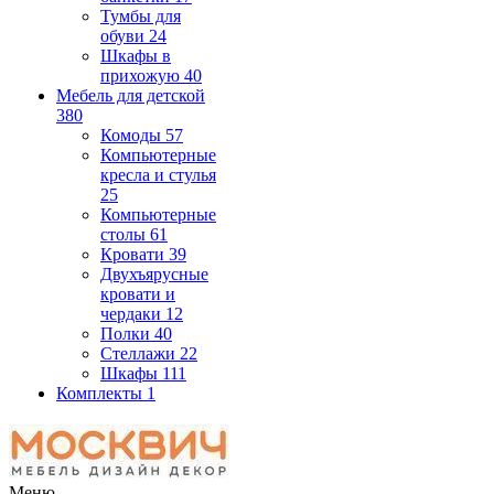
Тумбы для
обуви
24
Шкафы в
прихожую
40
Мебель для детской
380
Комоды
57
Компьютерные
кресла и стулья
25
Компьютерные
столы
61
Кровати
39
Двухъярусные
кровати и
чердаки
12
Полки
40
Стеллажи
22
Шкафы
111
Комплекты
1
Меню