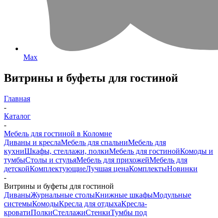
Max
Витрины и буфеты для гостиной
Главная
-
Каталог
-
Мебель для гостиной в Коломне
Диваны и кресла
Мебель для спальни
Мебель для
кухни
Шкафы, стеллажи, полки
Мебель для гостиной
Комоды и
тумбы
Столы и стулья
Мебель для прихожей
Мебель для
детской
Комплектующие
Лучшая цена
Комплекты
Новинки
-
Витрины и буфеты для гостиной
Диваны
Журнальные столы
Книжные шкафы
Модульные
системы
Комоды
Кресла для отдыха
Кресла-
кровати
Полки
Стеллажи
Стенки
Тумбы под