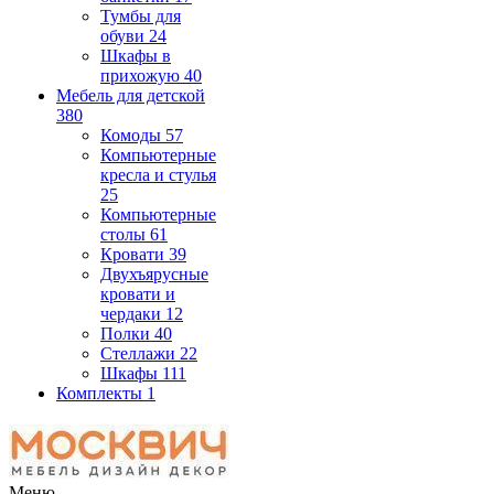
Тумбы для
обуви
24
Шкафы в
прихожую
40
Мебель для детской
380
Комоды
57
Компьютерные
кресла и стулья
25
Компьютерные
столы
61
Кровати
39
Двухъярусные
кровати и
чердаки
12
Полки
40
Стеллажи
22
Шкафы
111
Комплекты
1
Меню