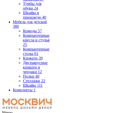
Тумбы для
обуви
24
Шкафы в
прихожую
40
Мебель для детской
380
Комоды
57
Компьютерные
кресла и стулья
25
Компьютерные
столы
61
Кровати
39
Двухъярусные
кровати и
чердаки
12
Полки
40
Стеллажи
22
Шкафы
111
Комплекты
1
Меню